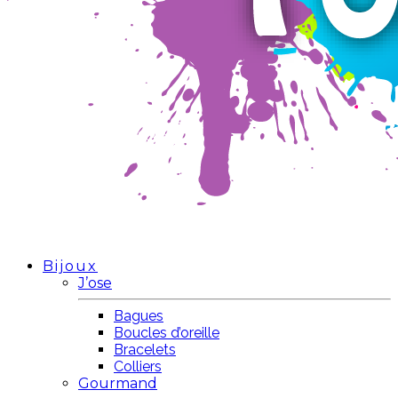
Bijoux
J’ose
Bagues
Boucles d’oreille
Bracelets
Colliers
Gourmand