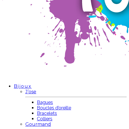
Bijoux
J’ose
Bagues
Boucles d’oreille
Bracelets
Colliers
Gourmand